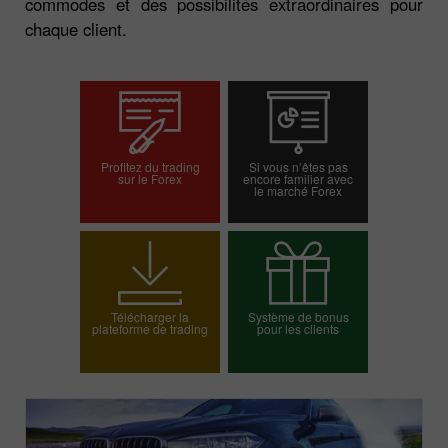
commodes et des possibilités extraordinaires pour
chaque client.
Profitez du trading
Si vous n’êtes pas
sur le Forex
encore familier avec
le marché Forex
Ouvrir un compte
Ouvrir un compte réel
démo
Télécharger la
Système de bonus
plateforme de trading
pour les clients
Choisissez votre
bonus