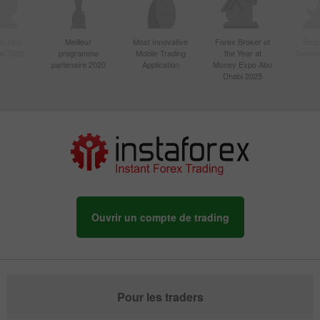
le plus
Meilleur
Most Innovative
Forex Broker of
Best
sie 2020
programme
Mobile Trading
the Year at
Techno
partenaire 2020
Application
Money Expo Abu
Dhabi 2025
Ouvrir un compte de trading
Pour les traders