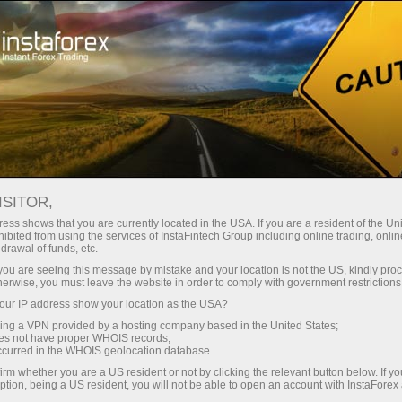
Campagnes
Evénements
ISITOR,
Projets promotionnels
ess shows that you are currently located in the USA. If you are a resident of the Uni
ibited from using the services of InstaFintech Group including online trading, online
de la société
drawal of funds, etc.
k you are seeing this message by mistake and your location is not the US, kindly pro
InstaForex
herwise, you must leave the website in order to comply with government restrictions
ur IP address show your location as the USA?
sing a VPN provided by a hosting company based in the United States;
Dans cette section, vous pouvez voir différents
oes not have proper WHOIS records;
matériaux promo de InstaForex courtier
occurred in the WHOIS geolocation database.
international qui sont d'intérêt pour les clients et
irm whether you are a US resident or not by clicking the relevant button below. If y
fournir plus d'informations sur l'activité
ption, being a US resident, you will not be able to open an account with InstaForex