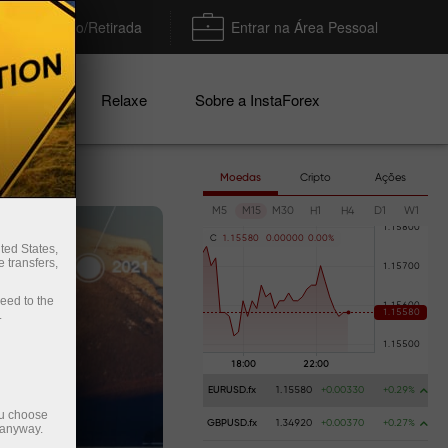
Depósito/Retirada
Entrar na Área Pessoal
nhas
Relaxe
Sobre a InstaForex
Moedas
Cripto
Ações
M5
M15
M30
H1
H4
D1
W1
C
1
.
1
5
5
8
0
0
.
0
0
0
0
0
0
.
0
0
%
ted States,
 transfers,
ceed to the
.
EURUSD.fx
1.15580
+0.00330
+0.29%
ou choose
GBPUSD.fx
1.34920
+0.00370
+0.27%
 anyway.