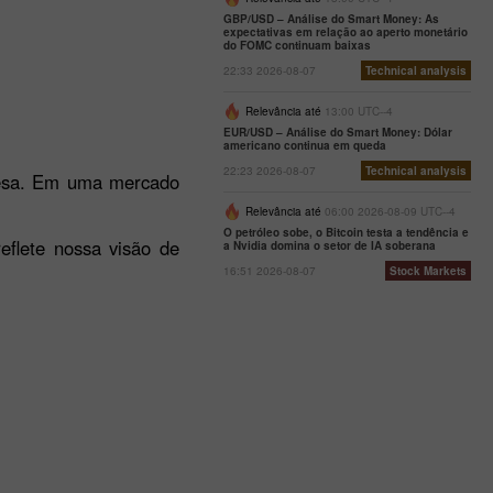
GBP/USD – Análise do Smart Money: As
expectativas em relação ao aperto monetário
do FOMC continuam baixas
22:33 2026-08-07
Technical analysis
Relevância até
13:00 UTC--4
EUR/USD – Análise do Smart Money: Dólar
americano continua em queda
22:23 2026-08-07
Technical analysis
resa. Em uma mercado
Relevância até
06:00 2026-08-09 UTC--4
O petróleo sobe, o Bitcoin testa a tendência e
eflete nossa visão de
a Nvidia domina o setor de IA soberana
16:51 2026-08-07
Stock Markets