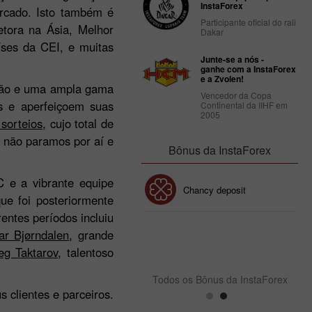
InstaForex
ercado. Isto também é
Participante oficial do rali
etora na Ásia, Melhor
Dakar
íses da CEI, e muitas
Junte-se a nós -
ganhe com a InstaForex
e a Zvolen!
ação e uma ampla gama
Vencedor da Copa
is e aperfeiçoem suas
Continental da IIHF em
2005
 sorteios
, cujo total de
s não paramos por aí e
Bônus da InstaForex
 e a vibrante equipe
Bônus de 30%
Chancy deposit
ue foi posteriormente
entes períodos incluiu
Bônus do Clube da
ar Bjørndalen
, grande
InstaForex
eg Taktarov
, talentoso
Todos os Bônus da InstaForex
 clientes e parceiros.