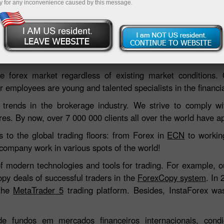
y for any inconvenience caused by this message.
Deposite 
 forex market regardless of existing market conditions.
 employees are young and talented specialists in the financial
 trends in the brokerage industry. We strive to comply wit
res. By now, over 7 000 000 clients all over the world have ap
s to the global trading floors: from Forex in
ECN
to working
 company work in various spots of the world!
of modern technologies and tools for trading. For example, 
opy deals of successful traders in the
ForexCopy system
. In
 the
MetaTrader 5
trading platform. Besides, InstaForex was
e fundos em mercados financeiros internacionais, cond