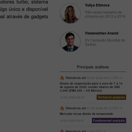
otores turbo, sistema
Yuliya Efimova
go único e disponível
Três vezes medalha de
bal através de gadgets
olímpica em 2012 e 2016
Viswanathan Anand
XV Campeão Mundial de
Xadrez
Principais análises
Relevância até
03:00 2026-08-21 UTC--4
Sinais de negociação para o ouro de 7 a 10
de agosto de 2026: vender abaixo de US$
4.296 (EMA 200 – 3/8 Murray)
14:50 2026-08-07
Technical analysis
Relevância até
01:00 2026-08-12 UTC--4
Mercado recua diante da tempestade
14:54 2026-08-07
Fundamental analysis
Relevância até
13:00 UTC--4