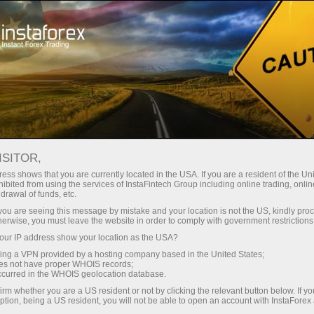
 instanânea da conta
Plataforma de negociação
ra Iniciantes
Para Investidores
Para Parceiros
Campa
ISITOR,
ess shows that you are currently located in the USA. If you are a resident of the Uni
ibited from using the services of InstaFintech Group including online trading, online
drawal of funds, etc.
sas
k you are seeing this message by mistake and your location is not the US, kindly pro
atos com
herwise, you must leave the website in order to comply with government restrictions
e de
ur IP address show your location as the USA?
dores de
sing a VPN provided by a hosting company based in the United States;
es de
oes not have proper WHOIS records;
s
occurred in the WHOIS geolocation database.
 cambial.
irm whether you are a US resident or not by clicking the relevant button below. If y
ption, being a US resident, you will not be able to open an account with InstaForex
ex.