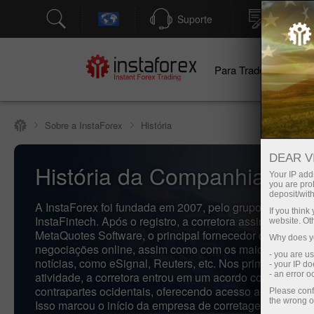
Suporte
Abertura
Para Traders
Pa
Sobre a InstaForex
História
DEAR V
História da Companhia
Your IP addr
you are proh
deposit/with
A InstaForex foi fundada em 2007, pelo grupo de empre
If you thin
InstaFintech. Após o registro, a corretora assinou contr
website. Ot
MetaQuotes Software, o principal fornecedor de softwar
Why does yo
negociações online, assim como com os maiores prove
- you are u
notícias, como eSignal, Reuters, etc. Nos primeiros mes
- your IP d
atividade, a corretora entrou em um acordo com grande
- an error 
contrapartes ocidentais, oferecendo acesso ao mercado
Please conf
the wrong o
Isso marcou o início da empresa de corretagem InstaFor