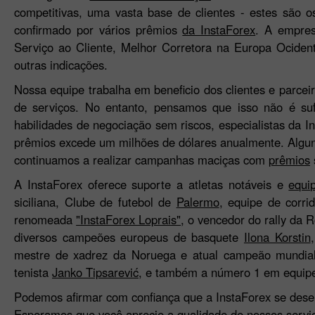
competitivas, uma vasta base de clientes - estes são 
confirmado por vários prêmios
da InstaForex
. A empres
Serviço ao Cliente, Melhor Corretora na Europa Ociden
outras indicações.
Nossa equipe trabalha em beneficio dos clientes e parc
de serviços. No entanto, pensamos que isso não é suf
habilidades de negociação sem riscos, especialistas da
prêmios excede um milhões de dólares anualmente. Alguns
continuamos a realizar campanhas maciças com
prêmios
A InstaForex oferece suporte a atletas notáveis e
equi
siciliana, Clube de futebol de
Palermo
, equipe de corr
renomeada
"InstaForex Loprais"
, o vencedor do rally da 
diversos campeões europeus de basquete
Ilona Korstin
mestre de xadrez da Noruega e atual campeão mundi
tenista
Janko Tipsarević
, e também a número 1 em equipe
Podemos afirmar com confiança que a InstaForex se desen
Esperamos que você aprecie a qualidade de nossos servi