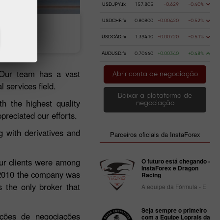
USDJPY.fx
157.805
-0.629
-0.40%
USDCHF.fx
0.80800
-0.00420
-0.52%
dinheiro
Retire dinheiro
USDCAD.fx
1.39410
-0.00720
-0.51%
AUDUSD.fx
0.70660
+0.00340
+0.48%
 Our team has a vast
Abrir conta de negociação
 services field.
Baixar a plataforma de
h the highest quality
negociação
preciated our efforts.
 with derivatives and
Parceiros oficiais da InstaForex
our clients were among
O futuro está chegando -
InstaForex e Dragon
 2010 the company was
Racing
 the only broker that
A equipe da Fórmula - E
Seja sempre o primeiro
ições de negociações
com a Equipe Loprais da