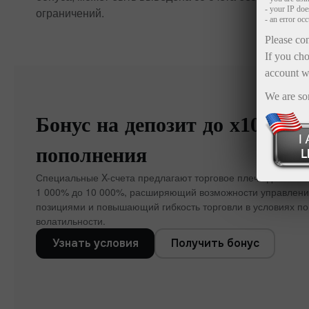
- your IP do
ограничений.
- an error oc
Please con
If you cho
account w
We are so
Бонус на депозит до x1000 к
пополнения
Специальные X-счета предлагают торговое плечо до 1:5000
1 000% до 10 000%, расширяющий возможности управлен
позициями и повышающий гибкость торговли в условиях п
волатильности.
Узнать условия
Получить бонус