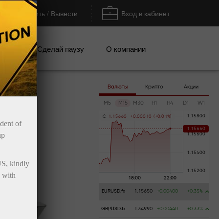
Пополнить / Вывести
Вход в кабинет
кции
Сделай паузу
О компании
Валюты
Крипто
Акции
M5
M15
M30
H1
H4
D1
W1
C
1
.
1
5
6
6
0
+
0
.
0
0
0
1
0
(
+
0
.
0
1
%
)
ident of
up
US, kindly
 with
EURUSD.fx
1.15650
+0.00400
+0.35%
GBPUSD.fx
1.34990
+0.00440
+0.33%