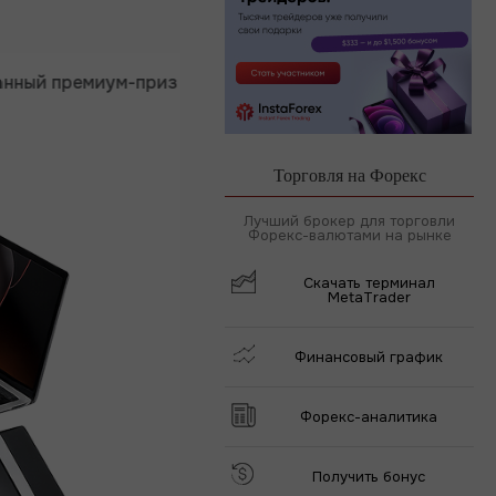
премиум-приз
Депозит от $333
30 дней тор
Торговля на Форекс
Лучший брокер для торговли
Форекс-валютами на рынке
Скачать терминал
MetaTrader
Финансовый график
Форекс-аналитика
Получить бонус