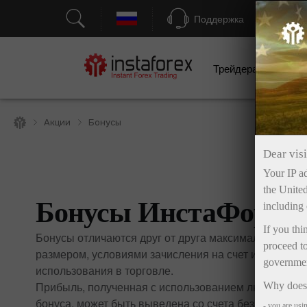
Поддержка
Трейдерам
Н
Акции
Бонусы
Dear visi
Your IP ad
the United
Бонусы ИнстаФорек
including 
If you thi
Бонусы отличаются друг от друга максимальным
proceed to
размером, условиями зачисления на счет и
government
использования в торговле.
Прибыль, полученная с использованием любого
Why does 
бонуса, может быть выведена со счета без
- you are usi