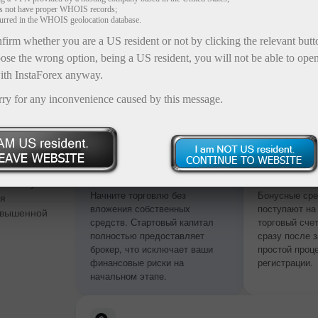
es not have proper WHOIS records;
curred in the WHOIS geolocation database.
firm whether you are a US resident or not by clicking the relevant but
ose the wrong option, being a US resident, you will not be able to ope
ith InstaForex anyway.
rry for any inconvenience caused by this message.
 сумме
Без пополнения
Моментал
депозита
зачислени
 и бонус от
Начните торговлю без
Бонусные сре
ия
вложения собственных
поступают на
овышенной
средств. Стартовый капитал
торговый сче
полностью предоставляет
сразу после 
брокер, что исключает ваши
простой проц
финансовые риски на
регистрации.
начальном этапе.