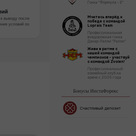
Гонка "Формула - Е"
вий
Мчитесь вперёд к
 к выводу после
победе с командой
ния условий по
Loprais Team
Профессиональная
внедорожная гонка
Дакар-Ралли "Ралли"
Живи в ритме с
нашей командой
чемпионов - участвуй
с командой Zvolen!
Профессиональный
хоккейный клуб на
арене с 2005 года
Бонусы ИнстаФорекс
Счастливый депозит
Бонус 30%
Клубный бонус