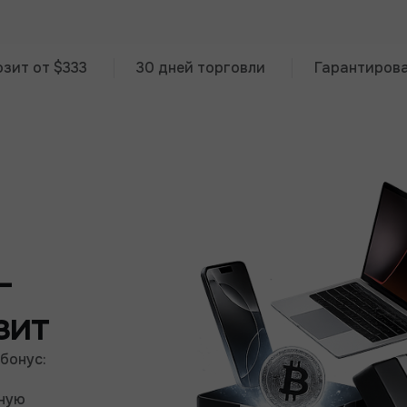
 $333
30 дней торговли
Гарантированный 
-
зит
 бонус:
вную