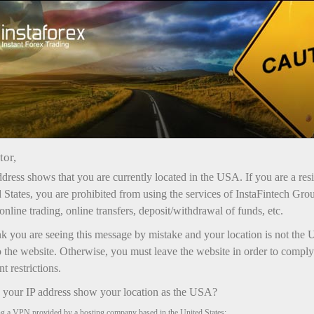
Открыть торговый счёт
Торговые платформы
ачинающим
Инвесторам
Партнерам
Промоа
tor,
dress shows that you are currently located in the USA. If you are a res
 States, you are prohibited from using the services of InstaFintech Gro
с
online trading, online transfers, deposit/withdrawal of funds, etc.
nk you are seeing this message by mistake and your location is not the 
 the website. Otherwise, you must leave the website in order to comply
 restrictions.
your IP address show your location as the USA?
ng a VPN provided by a hosting company based in the United States;