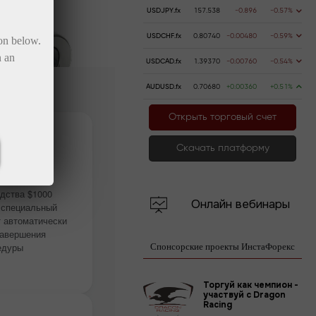
USDJPY.fx
157.538
-0.896
-0.57%
USDCHF.fx
0.80740
-0.00480
-0.59%
ton below.
n an
USDCAD.fx
1.39370
-0.00760
-0.54%
AUDUSD.fx
0.70680
+0.00360
+0.51%
Открыть торговый счет
Скачать платформу
ьное
е
дства $1000
Онлайн вебинары
 специальный
т автоматически
завершения
едуры
Спонсорские проекты ИнстаФорекс
Торгуй как чемпион -
участвуй с Dragon
Racing