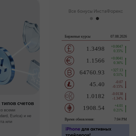
Все бонусы ИнстаФорекс
 типов счетов
со всеми
ard, Eurica) и не
та или