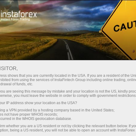
Sobre a InstaForex
Notícias da Empresa
INVESTINDO NO FUTURO:
ISITOR,
GANHE UM PRÊMIO DE US$
ess shows that you are currently located in the USA. If you are a resident of the Uni
ibited from using the services of InstaFintech Group including online trading, online
4.000 NO DIA
drawal of funds, etc.
k you are seeing this message by mistake and your location is not the US, kindly pro
INTERNACIONAL DA FAMÍLIA
herwise, you must leave the website in order to comply with government restrictions
ur IP address show your location as the USA?
sing a VPN provided by a hosting company based in the United States;
oes not have proper WHOIS records;
occurred in the WHOIS geolocation database.
iação
irm whether you are a US resident or not by clicking the relevant button below. If y
ption, being a US resident, you will not be able to open an account with InstaForex