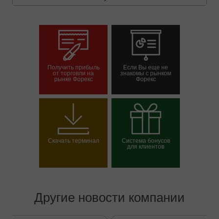
Получить прибыль
Если Вы еще не
от торговли на
знакомы с рынком
рынке Форекс
Форекс
Открыть торговый
Открыть демосчет
счет
Скачать терминал
Система бонусов
для клиентов
Выбрать свой бонус
Другие новости компании