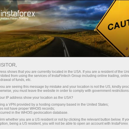
О компании
Новости компании
МАЙСКИЕ ПРАЗДНИКИ
ISITOR,
СТАНОВЯТСЯ ЯРЧЕ:
ess shows that you are currently located in the USA. If you are a resident of the Uni
ibited from using the services of InstaFintech Group including online trading, online
ЗАБЕРИТЕ СВОЙ ПРИЗ В $4
drawal of funds, etc.
k you are seeing this message by mistake and your location is not the US, kindly pro
000!
herwise, you must leave the website in order to comply with government restrictions
ur IP address show your location as the USA?
sing a VPN provided by a hosting company based in the United States;
oes not have proper WHOIS records;
occurred in the WHOIS geolocation database.
счет
irm whether you are a US resident or not by clicking the relevant button below. If y
ption, being a US resident, you will not be able to open an account with InstaForex